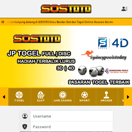
mat berkunjung datang di SOSTOTO Situs Bandar Slot dan Togel Online Pasaran Resmi
TOGEL
SLOT
LIVE CASINO
SPORT
ARCADE
SABU