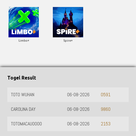
Limbo+
Spire+
Togel Result
TOTO WUHAN
06-08-2026
0591
CAROLINA DAY
06-08-2026
9860
TOTOMACAU0000
06-08-2026
2153