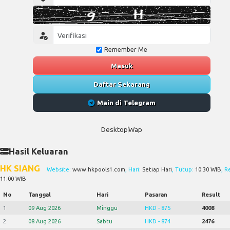
Remember Me
Masuk
Daftar Sekarang
Main di Telegram
Desktop
Wap
Hasil Keluaran
HK SIANG
Website:
www.hkpools1.com
, Hari:
Setiap Hari
, Tutup:
10:30 WIB
, R
11:00 WIB
No
Tanggal
Hari
Pasaran
Result
1
09 Aug 2026
Minggu
HKD - 875
4008
2
08 Aug 2026
Sabtu
HKD - 874
2476